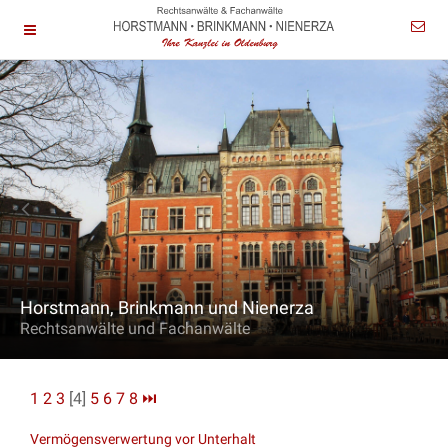
Horstmann, Brinkmann und Nienerza
Rechtsanwälte und Fachanwälte
1
2
3
[4]
5
6
7
8
⏭
Vermögensverwertung vor Unterhalt