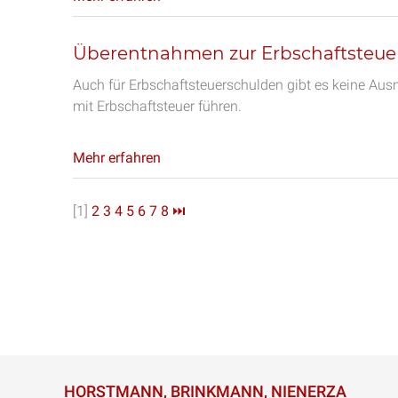
Überentnahmen zur Erbschaftsteue
Auch für Erbschaftsteuerschulden gibt es keine A
mit Erbschaftsteuer führen.
Mehr erfahren
[1]
2
3
4
5
6
7
8
⏭
HORSTMANN, BRINKMANN, NIENERZA