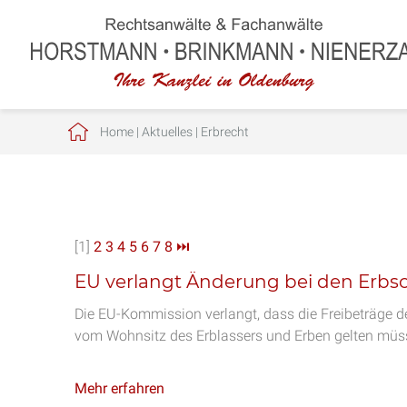
Home
|
Aktuelles
|
Erbrecht
[1]
2
3
4
5
6
7
8
⏭
EU verlangt Änderung bei den Erbsc
Die EU-Kommission verlangt, dass die Freibeträge 
vom Wohnsitz des Erblassers und Erben gelten müs
Mehr erfahren