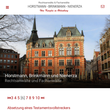
Horstmann, Brinkmann und Nienerza
Rechtsanwälte und Fachanwälte
⏮
3
4
5
[6]
7
8
9
10
⏭
Absetzung eines Testamentsvollstreckers